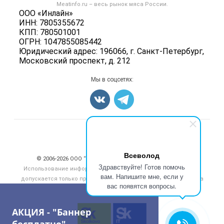
Форум
Meatinfo.ru – весь
рынок мяса
России.
Колбасы, сосиски, деликатесы
Политика обработки персональных данных
ООО «Инлайн»
Энциклопедия
Мясные полуфабрикаты
ИНН: 7805355672
Для СМИ
Бренды
КПП: 780501001
Мясные консервы
ОГРН: 1047855085442
Мониторинг
Мясные снеки
Юридический адрес: 196066, г. Санкт-Петербург,
Вакансии
Московский проспект, д. 212
Яйца
Блог
Добавить объявление
Мы в соцсетях:
Карта объявлений
Счетчики, авторское право, логотипы
Всеволод
© 2006‑2026 ООО “Инлайн”. 12+ Все права защищены.
Здравствуйте! Готов помочь
Использование информации, размещенной на данном сайте,
вам. Напишите мне, если у
допускается только при размещении активной гиперссылки на
вас появятся вопросы.
сайт
meatinfo.ru
АКЦИЯ - "Баннер