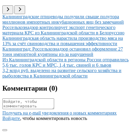
Иллюстрация новости
Калининградские птицеводы получили свыше полутора
миллионов импортных инкубационных яиц без замечаний
Иллюстрация новости
Россельхознадзор контролирует экспорт генетического
материала КРС из Калининградской области в Белоруссию
Иллюстрация новости
Калининградская область нарастила производство мяса на
13% за счёт свиноводства и повышения эффективности
Иллюстрация новости
Калининград: Россельхознадзор остановил оформление 27
тонн импортной курятины из-за нарушений
Иллюстрация новости
Из Калининградской области в регионы России отправились
5,6 тыс. голов КРС и МРС, 1,4 тыс. свиней и 6 львов
Иллюстрация новости
3,2 млрд руб. выделено на развитие сельского хозяйства и
рыболовства в Калининградской области
Комментарии (
0
)
Получать на e‑mail уведомления о новых комментариях
Войдите
, чтобы комментировать новость