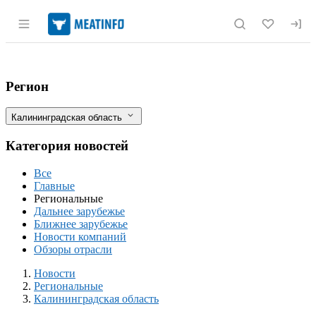
Раздел навигации по сайту meatinfo.r
В Калининградской области продается
Фильтры
Регион
Калининградская область
Категория новостей
Все
Главные
Региональные
Дальнее зарубежье
Ближнее зарубежье
Новости компаний
Обзоры отрасли
Новости
Разделы
Новости
Региональные
Калининградская область